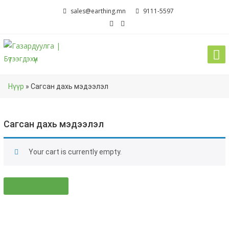
Skip
sales@earthing.mn
9111-5597
to
content
Нүүр
»
Сагсан дахь мэдээлэл
Сагсан дахь мэдээлэл
Your cart is currently empty.
Return to shop