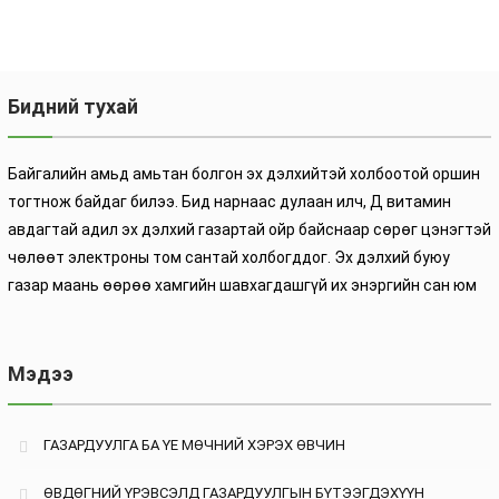
Бидний тухай
Байгалийн амьд амьтан болгон эх дэлхийтэй холбоотой оршин
тогтнож байдаг билээ. Бид нарнаас дулаан илч, Д витамин
авдагтай адил эх дэлхий газартай ойр байснаар сөрөг цэнэгтэй
чөлөөт электроны том сантай холбогддог. Эх дэлхий буюу
газар маань өөрөө хамгийн шавхагдашгүй их энэргийн сан юм
Мэдээ
ГАЗАРДУУЛГА БА ҮЕ МӨЧНИЙ ХЭРЭХ ӨВЧИН
ӨВДӨГНИЙ ҮРЭВСЭЛД ГАЗАРДУУЛГЫН БҮТЭЭГДЭХҮҮН