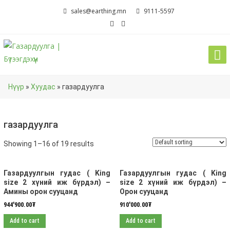
Skip
sales@earthing.mn
9111-5597
to
content
Нүүр
»
Хуудас
»
газардуулга
газардуулга
Showing 1–16 of 19 results
Газардуулгын гудас ( King
Газардуулгын гудас ( King
size 2 хүний иж бүрдэл) –
size 2 хүний иж бүрдэл) –
Амины орон сууцанд
Орон сууцанд
944'900.00
₮
910'000.00
₮
Add to cart
Add to cart