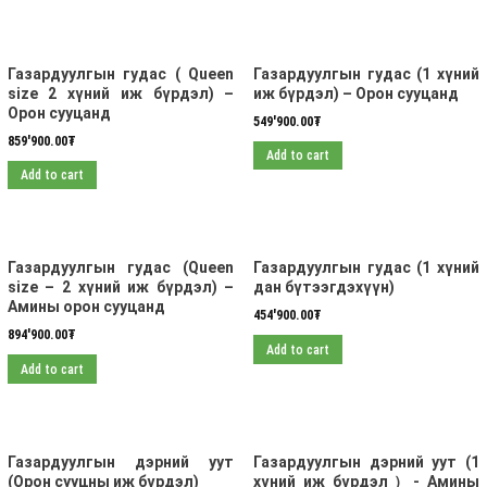
Газардуулгын гудас ( Queen
Газардуулгын гудас (1 хүний
size 2 хүний иж бүрдэл) –
иж бүрдэл) – Орон сууцанд
Орон сууцанд
549'900.00
₮
859'900.00
₮
Add to cart
Add to cart
Газардуулгын гудас (Queen
Газардуулгын гудас (1 хүний
size – 2 хүний иж бүрдэл) –
дан бүтээгдэхүүн)
Амины орон сууцанд
454'900.00
₮
894'900.00
₮
Add to cart
Add to cart
Газардуулгын дэрний уут
Газардуулгын дэрний уут (1
(Орон сууцны иж бүрдэл)
хүний иж бүрдэл）- Амины