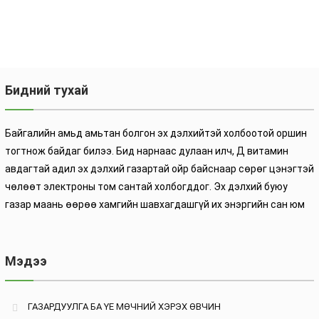
Бидний тухай
Байгалийн амьд амьтан болгон эх дэлхийтэй холбоотой оршин
тогтнож байдаг билээ. Бид нарнаас дулаан илч, Д витамин
авдагтай адил эх дэлхий газартай ойр байснаар сөрөг цэнэгтэй
чөлөөт электроны том сантай холбогддог. Эх дэлхий буюу
газар маань өөрөө хамгийн шавхагдашгүй их энэргийн сан юм
Мэдээ
ГАЗАРДУУЛГА БА ҮЕ МӨЧНИЙ ХЭРЭХ ӨВЧИН