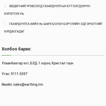
ӨВДӨГНИЙ ҮРЭВСЭЛД ГАЗАРДУУЛГЫН БҮТЭЭГДЭХҮҮН
ХЭРЭГЛЭХ НЬ
ГАЗАРДУУЛГА ХИЙХ НЬ ШАРХ БОЛОН БЭРТЛИЙН ЭДГЭРЭЛТИЙГ
ХУРДАСГАДАГ
Холбоо барих:
Улаанбаатар хот, БЗД-1 хороо, Кристал таун
Утас: 9111-5597
Имэйл: sales@earthing.mn