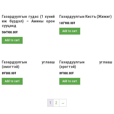
Газардуулгын гудас (1 хүний
Газардуулгын Кисть (Жижиг)
иж бүрдэл) – Амины орон
165'900.00
₮
сууцанд
Add to cart
584'900.00
₮
Add to cart
Газардуулгын углааш
Газардуулгын углааш
(эмэгтэй)
(эрэгтэй)
89'000.00
₮
89'000.00
₮
Add to cart
Add to cart
1
2
→