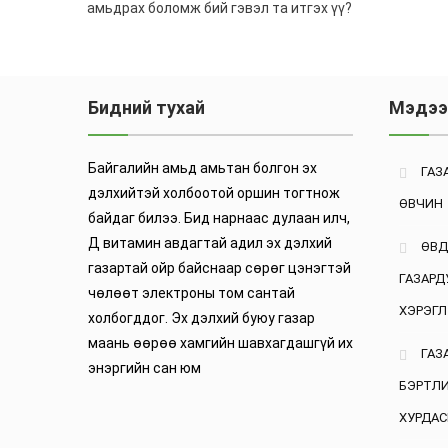
амьдрах боломж бий гэвэл та итгэх үү?
Бидний тухай
Мэдэ
Байгалийн амьд амьтан болгон эх
ГАЗ
дэлхийтэй холбоотой оршин тогтнож
ӨВЧИН
байдаг билээ. Бид нарнаас дулаан илч,
Д витамин авдагтай адил эх дэлхий
ӨВД
газартай ойр байснаар сөрөг цэнэгтэй
ГАЗАРД
чөлөөт электроны том сантай
ХЭРЭГЛ
холбогддог. Эх дэлхий буюу газар
маань өөрөө хамгийн шавхагдашгүй их
ГАЗ
энэргийн сан юм
БЭРТЛ
ХУРДАС