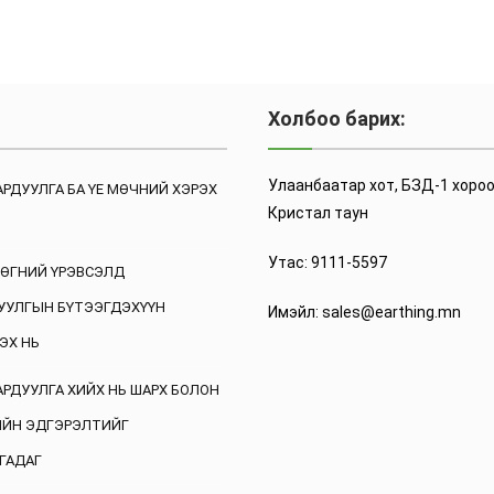
э
Холбоо барих:
Улаанбаатар хот, БЗД-1 хороо
АРДУУЛГА БА ҮЕ МӨЧНИЙ ХЭРЭХ
Кристал таун
Утас: 9111-5597
ӨГНИЙ ҮРЭВСЭЛД
УУЛГЫН БҮТЭЭГДЭХҮҮН
Имэйл: sales@earthing.mn
ЭХ НЬ
АРДУУЛГА ХИЙХ НЬ ШАРХ БОЛОН
ИЙН ЭДГЭРЭЛТИЙГ
ГАДАГ