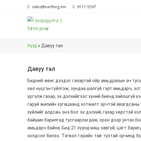
Skip
sales@earthing.mn
9111-5597
to
content
Нүүр
»
Давуу тал
Давуу тал
Бидний өвөг дээдэс газартай ойр амьдрахын ач тус
хөл нүцгэн гүйлгэж, зундаа шалгүй гэрт амьдарч, эс
үргэлж газар, эх дэлхийгээс хүний биенд зайлшгүй х
гаруй жилийн хугацаанд хотжилт эрчтэй явагдсаны 
зүйлийг алдсан, энэ бол: эх дэлхий, газар хөрстэй х
байшин барилгад тусгаарлагдаж, орон дээр унтах бо
амьдарч байна. Бид 21 зуунд маш завгүй, цагт бари
холдсон билээ. Тэгвэл гэрийн тав тухтай орчинд б