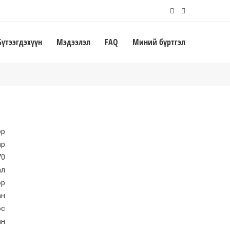
Бүтээгдэхүүн
Мэдээлэл
FAQ
Миний бүртгэл
эр
ар
70
ал
өр
ан
эс
ан