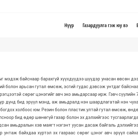
Нүүр
Газардуулга гэж юу вэ
ыг мэдэж байснаар барахгүй хүүхдүүдээ шүүдэр унасан өвсөн дэ
гий болон арьсан гутал өмсөж, эсгий гудас дэвсэж унтдаг байсна
эрэгцээтэй сөрөг цэнэгийг авч эко амьдарсаар ирж. Гэвч сүүлийн 
үр дүнд бид эрүүл мэнд, аж амьдралд нэн шаардлагатай нэн чух
олбогдох холбоос юм. Резин болон пластик ултай гутал өмсөж, өнд
лсноор бид өдөр шөнөгүй газар болон эх дэлхийгээс тусгаарлагд
гдсан амьдралын хэв маягт нэгэнт уусан дасаж байгаль дэлхийгэ
үр унтаж байхдаа хүртэл эх газраас сөрөг цэнэг авч эрүүл сайх