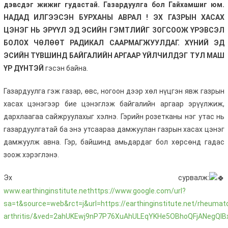
дэвсдэг жижиг гудастай. Газардуулга бол Гайхамшиг юм.
НАДАД ИЛГЭЭСЭН БУРХАНЫ АВРАЛ ! ЭХ ГАЗРЫН ХАСАХ
ЦЭНЭГ НЬ ЭРҮҮЛ ЭД ЭСИЙН ГЭМТЛИЙГ ЗОГСООЖ ҮРЭВСЭЛ
БОЛОХ ЧӨЛӨӨТ РАДИКАЛ СААРМАГЖУУЛДАГ. ХҮНИЙ ЭД
ЭСИЙН ТҮВШИНД БАЙГАЛИЙН АРГААР ҮЙЛЧИЛДЭГ ТУЛ МАШ
ҮР ДҮНТЭЙ
гэсэн байна.
Газардуулга гэж газар, өвс, ногоон дээр хөл нүцгэн явж газрын
хасах цэнэгээр бие цэнэглэж байгалийн аргаар эрүүлжиж,
дархлаагаа сайжруулахыг хэлнэ. Гэрийн розетканы нэг утас нь
газардуулгатай ба энэ утсаараа дамжуулан газрын хасах цэнэг
дамжуулж авна. Гэр, байшинд амьдардаг бол хөрсөнд гадас
зоож хэрэглэнэ.
Эх сурвалж:
www.earthinginstitute.net
https://www.google.com/url?
sa=t&source=web&rct=j&url=https://earthinginstitute.net/rheumato
arthritis/&ved=2ahUKEwj9nP7P76XuAhULEqYKHe5OBhoQFjANegQ