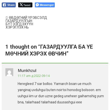
Tweet
Messenger
Share
Мэдээний
ӨВДӨГНИЙ ҮРЭВСЭЛД
цэс
ГАЗАРДУУЛГЫН
БҮТЭЭГДЭХҮҮН
ХЭРЭГЛЭХ НЬ
1 thought on “
ГАЗАРДУУЛГА БА ҮЕ
МӨЧНИЙ ХЭРЭХ ӨВЧИН
”
Munkhzul
11:17 am-д 2022-09-14
Heregleed 7 sar bolloo. Yamarch bsan ue much
yanginaj uvduhgui buten noirtoi honodog bolsoon. em
uuhgui iim ur dun uzne gedeg uneheer gaihamshig yum
bna, talarhaad talarhaad duusashgui eee