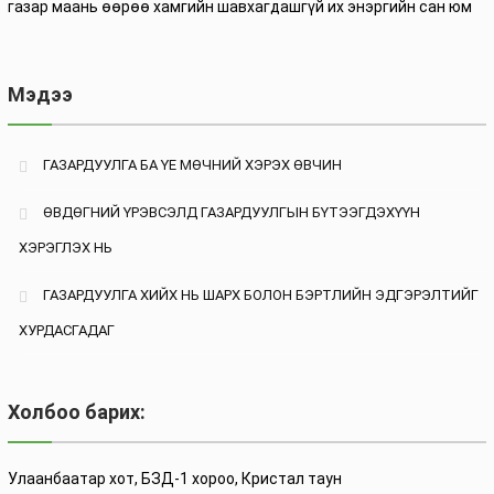
газар маань өөрөө хамгийн шавхагдашгүй их энэргийн сан юм
Мэдээ
ГАЗАРДУУЛГА БА ҮЕ МӨЧНИЙ ХЭРЭХ ӨВЧИН
ӨВДӨГНИЙ ҮРЭВСЭЛД ГАЗАРДУУЛГЫН БҮТЭЭГДЭХҮҮН
ХЭРЭГЛЭХ НЬ
ГАЗАРДУУЛГА ХИЙХ НЬ ШАРХ БОЛОН БЭРТЛИЙН ЭДГЭРЭЛТИЙГ
ХУРДАСГАДАГ
Холбоо барих:
Улаанбаатар хот, БЗД-1 хороо, Кристал таун