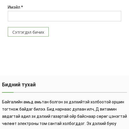
Имэйл
*
Бидний тухай
Байгалийн амьд амьтан болгон эх дэлхийтэй холбоотой оршин
тогтнож байдаг билээ. Бид нарнаас дулаан илч, Д витамин
авдагтай адил эх дэлхий газартай ойр байснаар сөрөг цэнэгтэй
чөлөөт электроны том сантай холбогддог. Эх дэлхий буюу