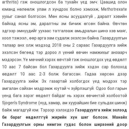
arthritis) гэж оношлогдсон ба тухайн үед эмч: Цаашид олон
юманд нөлөөлж улам л хүндрэх болно хэмээж, Methotrexate
уухыг санал болгосон. Мөн ясны асуудалгүй , даралт хэвийн
байхад ясны эм, даралтны эм бичиж өгсөн байна. Өвчтөн
эдгээр эмнүүдийг уухаас татгалзаж амьдралын шинэ хэв маяг,
хоол тэжээл , өөр арга зам судалж эхэлсэн байна. Газардуулгын
талаар анх олж мэдээд 2018 оны 2 сараас Газардуулга хийж
эхэлсэн бөгөөд тэр дороо л үений өвчин намжихыг анзаарч
мэдэрсэн. Үе мөчний хэрэх өвчтэй гэж оношлогдох үед өвдөлт
10 аас 7 байсан бол Газардуулга хийж хэдэн сар болоход
өвдөлт 10 аас 2-3 болж багассан. Гадаа хөрсөн дээр
Газардуулга хийж Эх газартай холбогдох үед мэдрэх тэр
амгалан сайхан мэдрэмж юутай ч зүйрлэшгүй. Одоо бол гарын
үенд бага зэрэг өвдөлт байдаг нь хэрэх өвчинтэй холбоотой
Sjogen’s Syndrome (нүд, хамар, ам хуурайших бие сульдах шинж)
байж магадгүй юм. Тэрээр хэлэхдээ
Газардуулга хийж эхлээд
би бараг өвдөлтгүй жирийн хүн шиг болсон. Манайх
Газардуулгын орны нимгэн гудас болон ширээний доор