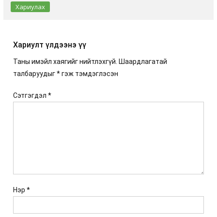
Хариулах
Хариулт үлдээнэ үү
Таны имэйл хаягийг нийтлэхгүй.
Шаардлагатай
талбаруудыг
*
гэж тэмдэглэсэн
Сэтгэгдэл
*
Нэр
*