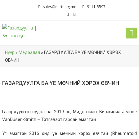
Skip
sales@earthing.mn
9111-5597
to
content
Нүүр
»
Мэдээлэл
»
ГАЗАРДУУЛГА БА ҮЕ МӨЧНИЙ ХЭРЭХ
ӨВЧИН
ГАЗАРДУУЛГА БА ҮЕ МӨЧНИЙ ХЭРЭХ ӨВЧИН
Газардуулгын судалгаа: 2019 он, Мидлотиан, Виржиниа Jeanne
VanDusen-Smith – Тэтгэвэрт гарсан эмэгтэй
Уг эмэгтэй 2016 онд үе мөчний хэрэх өвчтэй (Rheumatoid