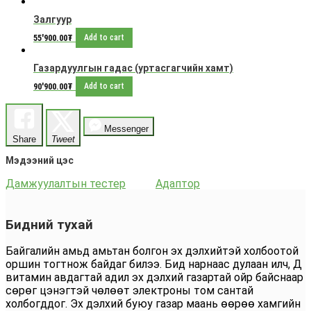
Залгуур
55'900.00
₮
Add to cart
Газардуулгын гадас (уртасгагчийн хамт)
90'900.00
₮
Add to cart
Messenger
Share
Tweet
Мэдээний цэс
Дамжуулалтын тестер
Адаптор
Бидний тухай
Байгалийн амьд амьтан болгон эх дэлхийтэй холбоотой
оршин тогтнож байдаг билээ. Бид нарнаас дулаан илч, Д
витамин авдагтай адил эх дэлхий газартай ойр байснаар
сөрөг цэнэгтэй чөлөөт электроны том сантай
холбогддог. Эх дэлхий буюу газар маань өөрөө хамгийн