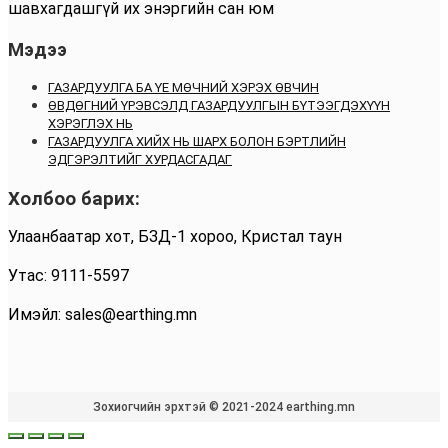
шавхагдашгүй их энэргийн сан юм
Мэдээ
ГАЗАРДУУЛГА БА ҮЕ МӨЧНИЙ ХЭРЭХ ӨВЧИН
ӨВДӨГНИЙ ҮРЭВСЭЛД ГАЗАРДУУЛГЫН БҮТЭЭГДЭХҮҮН
ХЭРЭГЛЭХ НЬ
ГАЗАРДУУЛГА ХИЙХ НЬ ШАРХ БОЛОН БЭРТЛИЙН
ЭДГЭРЭЛТИЙГ ХУРДАСГАДАГ
Холбоо барих:
Улаанбаатар хот, БЗД-1 хороо, Кристал таун
Утас: 9111-5597
Имэйл: sales@earthing.mn
Зохиогчийн эрхтэй © 2021-2024 earthing.mn