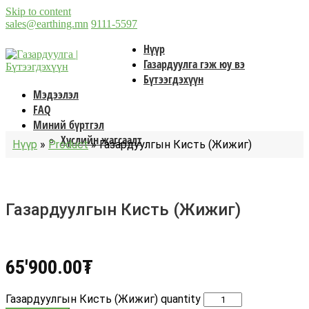
Skip to content
sales@earthing.mn
9111-5597
Нүүр
Газардуулга гэж юу вэ
Бүтээгдэхүүн
Мэдээлэл
FAQ
Миний бүртгэл
Хүслийн жагсаалт
Нүүр
»
Product
»
Газардуулгын Кисть (Жижиг)
Газардуулгын Кисть (Жижиг)
65'900.00
₮
Газардуулгын Кисть (Жижиг) quantity