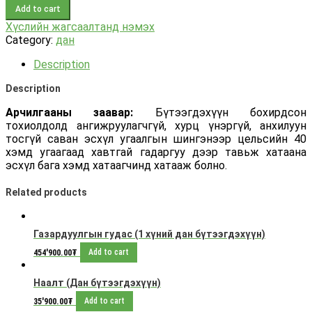
Add to cart
Хүслийн жагсаалтанд нэмэх
Category:
дан
Description
Description
Арчилгааны заавар:
Бүтээгдэхүүн бохирдсон
тохиолдолд ангижруулагчгүй, хурц үнэргүй, анхилуун
тосгүй саван эсхүл угаалгын шингэнээр цельсийн 40
хэмд угаагаад хавтгай гадаргуу дээр тавьж хатаана
эсхүл бага хэмд хатаагчинд хатааж болно.
Related products
Газардуулгын гудас (1 хүний дан бүтээгдэхүүн)
454'900.00
₮
Add to cart
Наалт (Дан бүтээгдэхүүн)
35'900.00
₮
Add to cart